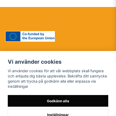
Vi använder cookies
Den här publikationen
Vi använder cookies för att vår webbplats skall fungera
[kommunikation] återspeglar
och erbjuda dig bästa upplevelse. Bekräfta ditt samtycke
2022-1-SE01-KA220-HED-
endast författarnas åsikter, och
genom att trycka på godkänn alla eller anpassa via
000088261
kommissionen kan inte hållas
inställningar
ansvarig för någon användning
som kan göras av informationen
däri.
Godkänn alla
Inställningar