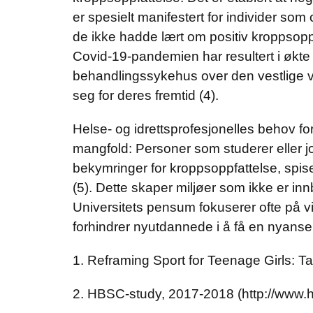
er spesielt manifestert for individer som
de ikke hadde lært om positiv kroppsopp
Covid-19-pandemien har resultert i økte b
behandlingssykehus over den vestlige v
seg for deres fremtid (4).
Helse- og idrettsprofesjonelles behov fo
mangfold: Personer som studerer eller jo
bekymringer for kroppsoppfattelse, spis
(5). Dette skaper miljøer som ikke er i
Universitets pensum fokuserer ofte på 
forhindrer nyutdannede i å få en nyanse
1. Reframing Sport for Teenage Girls: 
2. HBSC-study, 2017-2018 (http://www.h