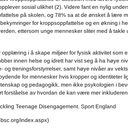
 opplever sosial ulikhet (2). Videre fant en nylig und
fattelse på skolen, og 78% sa at de ønsket å lære m
ekymringer for kroppsoppfattelse og en økning i henvi
erden, ettersom unge mennesker sliter med å takle
r opplæring i å skape miljøer for fysisk aktivitet som
bber innen helse og idrett har vist seg å ha høye ni
e- og treningsforstyrrelser, samt høye nivåer av vek
nnbydende for mennesker hvis kropper og identiteter
vitenskap og pedagogikk, men ikke psykologien i bev
rt forståelse av hvordan de kan være mer inkluderen
Tackling Teenage Disengagement. Sport England
bsc.org/index.aspx)