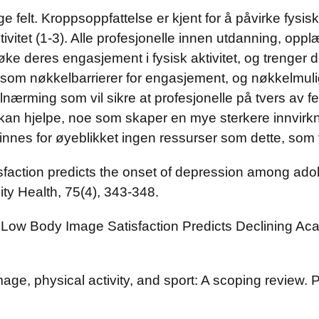
ge felt. Kroppsoppfattelse er kjent for å påvirke fy
ivitet (1-3). Alle profesjonelle innen utdanning, opp
e deres engasjement i fysisk aktivitet, og trenger d
 som nøkkelbarrierer for engasjement, og nøkkelmuli
lnærming som vil sikre at profesjonelle på tvers av felt
kan hjelpe, noe som skaper en mye sterkere innvirkn
 finnes for øyeblikket ingen ressurser som dette, som
satisfaction predicts the onset of depression among a
ty Health, 75(4), 343-348.
). Low Body Image Satisfaction Predicts Declining 
image, physical activity, and sport: A scoping review