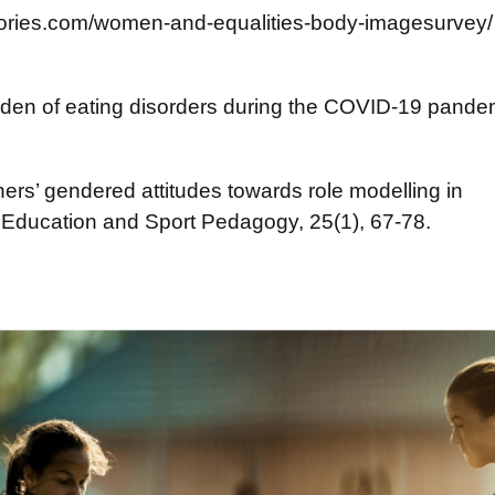
ories.com/women-and-equalities-body-imagesurvey/
burden of eating disorders during the COVID-19 pande
chers’ gendered attitudes towards role modelling in
l Education and Sport Pedagogy, 25(1), 67-78.