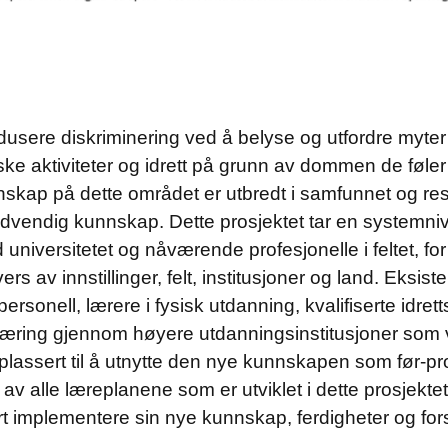
edusere diskriminering ved å belyse og utfordre myter
siske aktiviteter og idrett på grunn av dommen de føler
kap på dette området er utbredt i samfunnet og result
dvendig kunnskap. Dette prosjektet tar en systemnivå
d universitetet og nåværende profesjonelle i feltet, fo
rs av innstillinger, felt, institusjoner og land. Eks
personell, lærere i fysisk utdanning, kvalifiserte idr
opplæring gjennom høyere utdanningsinstitusjoner som 
 plassert til å utnytte den nye kunnskapen som før-pro
 av alle læreplanene som er utviklet i dette prosjektet
rt implementere sin nye kunnskap, ferdigheter og f