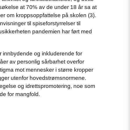
ersøkelse at 70% av de under 18 år sa at
er om kroppsoppfattelse på skolen (3).
sninger til spiseforstyrrelser til
 usikkerheten pandemien har ført med
 er innbydende og inkluderende for
våer av personlig sårbarhet overfor
tstigma mot mennesker i større kropper
 ligger utenfor hovedstrømsnormene.
egelse og idrettspromotering, noe som
de for mangfold.