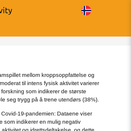
 samspillet mellom kroppsoppfattelse og
oderat til intens fysisk aktivitet varierer
y forskning som indikerer de største
føle seg trygg på å trene utendørs (38%).
 av Covid-19-pandemien: Dataene viser
e som indikerer en mulig negativ
aktivitet og idrettsdeltakelse, og dette