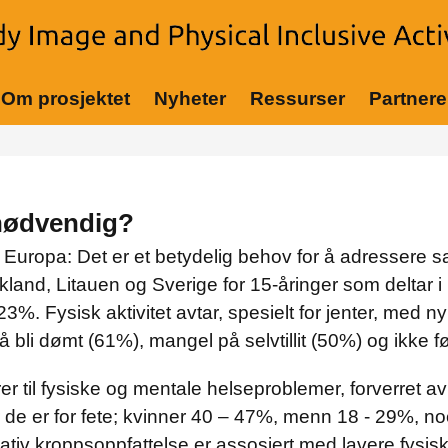
Om prosjektet
Nyheter
Ressurser
Partnere
 nødvendig?
ele Europa: Det er et betydelig behov for å adressere
skland, Litauen og Sverige for 15-åringer som deltar i m
%. Fysisk aktivitet avtar, spesielt for jenter, med n
å bli dømt (61%), mangel på selvtillit (50%) og ikke 
rer til fysiske og mentale helseproblemer, forverret
e er for fete; kvinner 40 – 47%, menn 18 - 29%, no
ativ kroppsoppfattelse er assosiert med lavere fysisk 