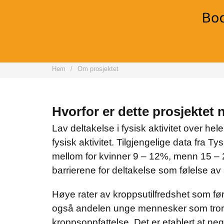
Hem
Om prosjektet
Hvorfor er dette prosjektet
Lav deltakelse i fysisk aktivitet over h
fysisk aktivitet. Tilgjengelige data fra Ty
mellom for kvinner 9 – 12%, menn 15 – 23
barrierene for deltakelse som følelse av 
Høye rater av kroppsutilfredshet som fø
også andelen unge mennesker som tror d
kroppsoppfattelse. Det er etablert at neg