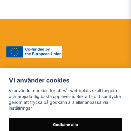
Diese Veröffentlichung
Vi använder cookies
[Kommunikation]
spiegelt nur die Ansichten der
Vi använder cookies för att vår webbplats skall fungera
Autoren wider, und die
och erbjuda dig bästa upplevelse. Bekräfta ditt samtycke
Kommission kann nicht für die
2022-1-SE01-KA220-HED-
genom att trycka på godkänn alla eller anpassa via
Verwendung verantwortlich
000088261
inställningar
gemacht werden, die von den
darin enthaltenen Informationen
gemacht werden könnte.
Godkänn alla